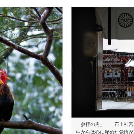
「参拝の男」 石上神宮
中からは心に秘めた覚悟が