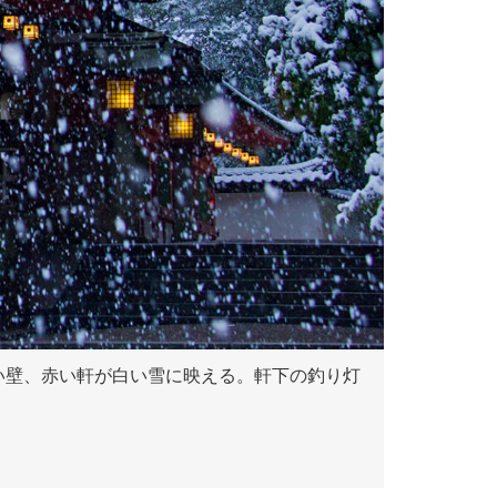
い壁、赤い軒が白い雪に映える。軒下の釣り灯