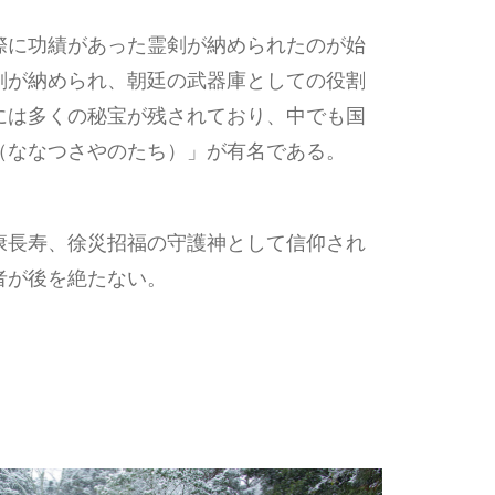
際に功績があった霊剣が納められたのが始
剣が納められ、朝廷の武器庫としての役割
には多くの秘宝が残されており、中でも国
（ななつさやのたち）」が有名である。
康長寿、徐災招福の守護神として信仰され
者が後を絶たない。