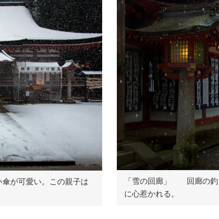
「雪の回廊」 回廊の釣
傘が可愛い。この親子は
に心惹かれる。