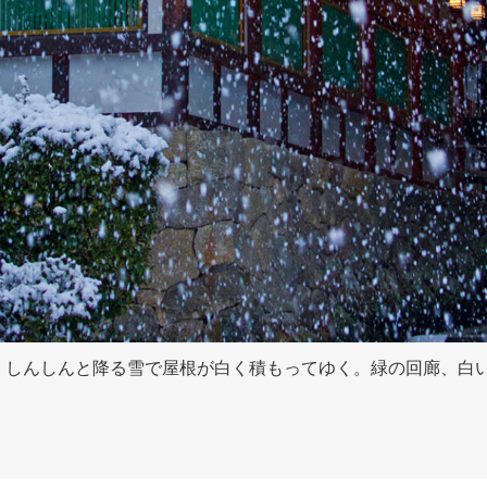
しんしんと降る雪で屋根が白く積もってゆく。緑の回廊、白