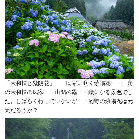
「大和棟と紫陽花」 民家に咲く紫陽花・・三角
の大和棟の民家・・山間の霧・・絵になる景色でし
た。しばらく行っていないが・・的野の紫陽花は元
気だろうか？