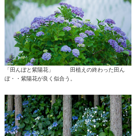
「田んぼと紫陽花」 田植えの終わった田ん
ぼ・・紫陽花が良く似合う。