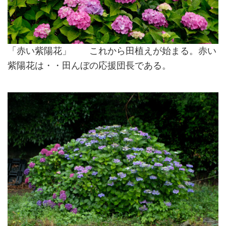
「赤い紫陽花」 これから田植えが始まる。赤い
紫陽花は・・田んぼの応援団長である。