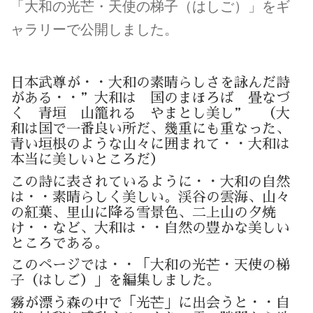
「大和の光芒・天使の梯子（はしご）」をギ
ャラリーで公開しました。
日本武尊が・・大和の素晴らしさを詠んだ詩
がある・・”大和は 国のまほろば 畳なづ
く 青垣 山籠れる やまとし美し” （大
和は国で一番良い所だ、幾重にも重なった、
青い垣根のような山々に囲まれて・・大和は
本当に美しいところだ）
この詩に表されているように・・大和の自然
は・・素晴らしく美しい。渓谷の雲海、山々
の紅葉、里山に降る雪景色、二上山の夕焼
け・・など、大和は・・自然の豊かな美しい
ところである。
このページでは・・「大和の光芒・天使の梯
子（はしご）」を編集しました。
霧が漂う森の中で「光芒」に出会うと・・自