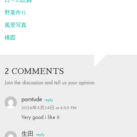
日々の記録
野菜作り
風景写真
構図
2 COMMENTS
Join the discussion and tell us your opinion.
porntude
reply
2026年3月24日 at 6:05 PM
Very good i like it
生田
reply