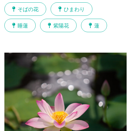
そばの花
ひまわり
睡蓮
紫陽花
蓮