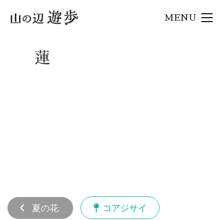
MENU
蓮
夏の花:
コアジサイ