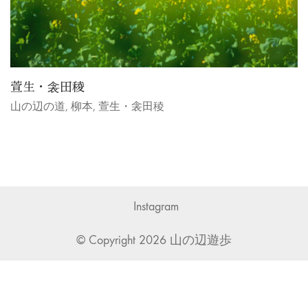
萱生・衾田稜
山の辺の道
,
柳本
,
萱生・衾田稜
No more portfolio items to
Instagram
show
© Copyright 2026 山の辺遊歩