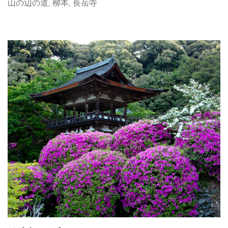
山の辺の道
,
柳本
,
長岳寺