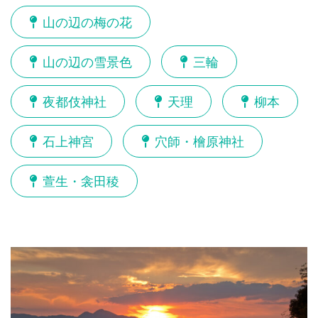
山の辺の梅の花
山の辺の雪景色
三輪
夜都伎神社
天理
柳本
石上神宮
穴師・檜原神社
萱生・衾田稜