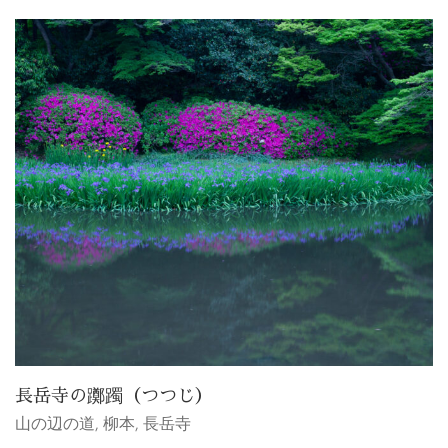
長岳寺の躑躅（つつじ）
山の辺の道
,
柳本
,
長岳寺