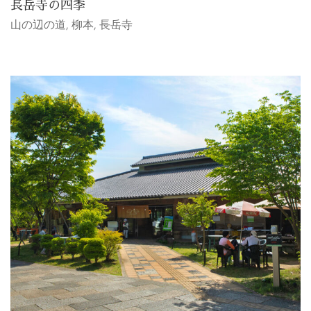
長岳寺の四季
山の辺の道
,
柳本
,
長岳寺