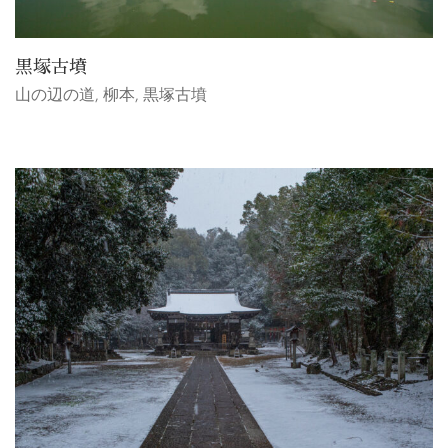
黒塚古墳
山の辺の道
,
柳本
,
黒塚古墳