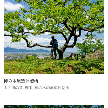
柿の木展望休憩所
山の辺の道
,
柳本
,
柿の木の展望休憩所