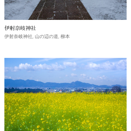
伊射奈岐神社
伊射奈岐神社
,
山の辺の道
,
柳本