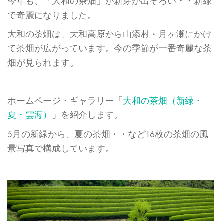
今年も、「大和の茶畑」が新芽が出そろい・・新緑
で奇麗になりました。
大和の茶畑は、大和高原から山添村・月ヶ瀬にかけ
て茶畑が広がっています。今の季節が一番奇麗な茶
畑が見られます。
ホームページ・ギャラリー「
大和の茶畑（新緑・
夏・雲海）
」を紹介します。
5月の新緑から、夏の茶畑・・など16枚の茶畑の風
景写真で構成しています。