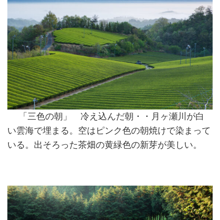
「三色の朝」 冷え込んだ朝・・月ヶ瀬川が白
い雲海で埋まる。空はピンク色の朝焼けで染まって
いる。出そろった茶畑の黄緑色の新芽が美しい。