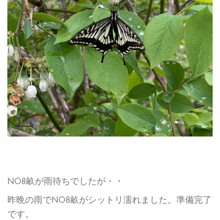
NO8畝が雨待ちでしたが・・
昨晩の雨でNO8畝がシットリ濡れました。準備完了
です。